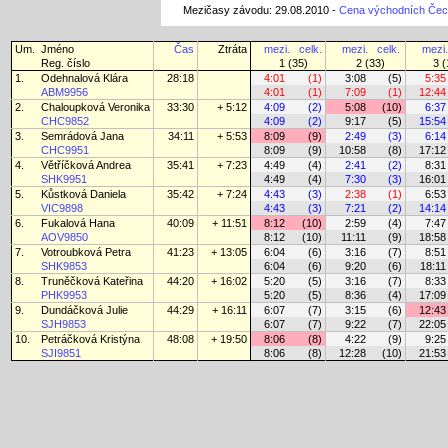
Mezičasy závodu: 29.08.2010 -
Cena východních Čec
Um.
Jméno
Čas
Ztráta
mezi.
celk.
mezi.
celk.
mezi.
Reg. číslo
1 (35)
2 (33)
3 (
1.
Odehnalová Klára
28:18
4:01
(1)
3:08
(5)
5:35
ABM9956
4:01
(1)
7:09
(1)
12:44
2.
Chaloupková Veronika
33:30
+ 5:12
4:09
(2)
5:08
(10)
6:37
CHC9852
4:09
(2)
9:17
(5)
15:54
3.
Semrádová Jana
34:11
+ 5:53
8:09
(9)
2:49
(3)
6:14
CHC9951
8:09
(9)
10:58
(8)
17:12
4.
Větříčková Andrea
35:41
+ 7:23
4:49
(4)
2:41
(2)
8:31
SHK9951
4:49
(4)
7:30
(3)
16:01
5.
Kůstková Daniela
35:42
+ 7:24
4:43
(3)
2:38
(1)
6:53
VIC9898
4:43
(3)
7:21
(2)
14:14
6.
Fukalová Hana
40:09
+ 11:51
8:12
(10)
2:59
(4)
7:47
AOV9850
8:12
(10)
11:11
(9)
18:58
7.
Votroubková Petra
41:23
+ 13:05
6:04
(6)
3:16
(7)
8:51
SHK9853
6:04
(6)
9:20
(6)
18:11
8.
Truněčková Kateřina
44:20
+ 16:02
5:20
(5)
3:16
(7)
8:33
PHK9953
5:20
(5)
8:36
(4)
17:09
9.
Dundáčková Julie
44:29
+ 16:11
6:07
(7)
3:15
(6)
12:43
SJH9853
6:07
(7)
9:22
(7)
22:05
10.
Petráčková Kristýna
48:08
+ 19:50
8:06
(8)
4:22
(9)
9:25
SJI9851
8:06
(8)
12:28
(10)
21:53