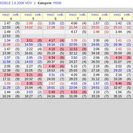
 NEDELE 1.6.2008 VOV
|
Kategorie:
H55B
mezi.
celk.
mezi.
celk.
mezi.
celk.
mezi.
celk.
mezi.
celk.
mezi.
celk.
4
5
6
7
8
9
1:47
(5)
1:59
(1)
3:26
(2)
4:06
(4)
1:57
(2)
1:42
(3)
12:03
(4)
14:02
(1)
17:28
(1)
21:34
(1)
23:31
(1)
25:13
(1)
1:49
(7)
4:17
(5)
1:48
(1)
1:44
(4)
12:53
(6)
1:34
(2)
3:51
(8)
4:17
(4)
3:39
(1)
2:00
(4)
1:41
(1)
11:08
(1)
14:59
(3)
19:16
(3)
22:55
(3)
24:55
(3)
26:36
(2)
1:47
(5)
2:22
(4)
4:18
(5)
11:53
(9)
2:06
(5)
1:41
(1)
13:39
(7)
16:01
(6)
20:19
(5)
32:12
(8)
34:18
(8)
35:59
(8)
1:37
(3)
2:05
(3)
6:34
(8)
3:50
(2)
2:06
(5)
4:34
(8)
11:58
(3)
14:03
(2)
20:37
(6)
24:27
(4)
26:33
(4)
31:07
(4)
2:05
(8)
2:27
(5)
4:48
(6)
5:10
(7)
2:15
(8)
2:02
(6)
12:38
(5)
15:05
(5)
19:53
(4)
25:03
(5)
27:18
(5)
29:20
(3)
2:54
(9)
3:21
(6)
3:31
(3)
4:20
(6)
2:49
(9)
2:16
(7)
17:11
(9)
20:32
(8)
24:03
(7)
28:23
(6)
31:12
(6)
33:28
(6)
1:33
(1)
3:35
(7)
2:57
(1)
4:03
(3)
1:57
(2)
8:46
(9)
11:29
(2)
15:04
(4)
18:01
(2)
22:04
(2)
24:01
(2)
32:47
(5)
1:44
(4)
2:03
(2)
5:49
(7)
6:53
(8)
2:10
(7)
1:56
(5)
16:24
(8)
18:27
(7)
24:16
(8)
31:09
(7)
33:19
(7)
35:15
(7)