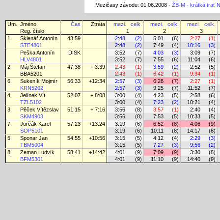
Mezičasy závodu: 01.06.2008 -
ŽB-M - krátká trať
Um.
Jméno
Čas
Ztráta
mezi.
celk.
mezi.
celk.
mezi.
celk.
Reg. číslo
1
2
3
1.
Sklenář Antonín
43:59
2:48
(2)
5:01
(6)
2:27
(1)
STE4801
2:48
(2)
7:49
(4)
10:16
(3)
Peška Antonín
DISK
3:52
(7)
4:03
(3)
3:09
(7)
HLV4801
3:52
(7)
7:55
(6)
11:04
(6)
2.
Máj Štefan
47:38
+ 3:39
2:43
(1)
3:59
(2)
2:52
(5)
BBA5201
2:43
(1)
6:42
(1)
9:34
(1)
6.
Sukeník Mojmír
56:33
+12:34
2:57
(3)
6:28
(7)
2:27
(1)
KRN5202
2:57
(3)
9:25
(7)
11:52
(7)
4.
Jelínek Vít
52:07
+ 8:08
3:00
(4)
4:23
(5)
2:58
(6)
TZL5102
3:00
(4)
7:23
(2)
10:21
(4)
3.
Pěček Vítězslav
51:15
+ 7:16
3:56
(8)
3:57
(1)
2:40
(4)
SKM4903
3:56
(8)
7:53
(5)
10:33
(5)
7.
Jurčák Karel
57:23
+13:24
3:19
(6)
6:52
(8)
4:06
(9)
SOP5101
3:19
(6)
10:11
(8)
14:17
(8)
5.
Sponar Jan
54:55
+10:56
3:15
(5)
4:12
(4)
2:29
(3)
TBM5004
3:15
(5)
7:27
(3)
9:56
(2)
8.
Zeman Ludvík
58:41
+14:42
4:01
(9)
7:09
(9)
3:30
(8)
BFM5301
4:01
(9)
11:10
(9)
14:40
(9)