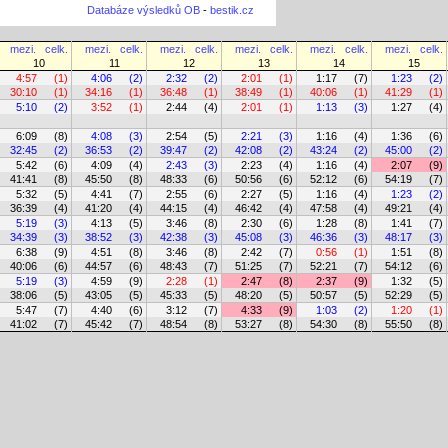
Databáze výsledků OB
-
bestik.cz
mezi.
celk.
mezi.
celk.
mezi.
celk.
mezi.
celk.
mezi.
celk.
mezi.
celk.
10
11
12
13
14
15
4:57
(1)
4:06
(2)
2:32
(2)
2:01
(1)
1:17
(7)
1:23
(2)
30:10
(1)
34:16
(1)
36:48
(1)
38:49
(1)
40:06
(1)
41:29
(1)
5:10
(2)
3:52
(1)
2:44
(4)
2:01
(1)
1:13
(3)
1:27
(4)
6:09
(8)
4:08
(3)
2:54
(5)
2:21
(3)
1:16
(4)
1:36
(6)
32:45
(2)
36:53
(2)
39:47
(2)
42:08
(2)
43:24
(2)
45:00
(2)
5:42
(6)
4:09
(4)
2:43
(3)
2:23
(4)
1:16
(4)
2:07
(9)
41:41
(8)
45:50
(8)
48:33
(6)
50:56
(6)
52:12
(6)
54:19
(7)
5:32
(5)
4:41
(7)
2:55
(6)
2:27
(5)
1:16
(4)
1:23
(2)
36:39
(4)
41:20
(4)
44:15
(4)
46:42
(4)
47:58
(4)
49:21
(4)
5:19
(3)
4:13
(5)
3:46
(8)
2:30
(6)
1:28
(8)
1:41
(7)
34:39
(3)
38:52
(3)
42:38
(3)
45:08
(3)
46:36
(3)
48:17
(3)
6:38
(9)
4:51
(8)
3:46
(8)
2:42
(7)
0:56
(1)
1:51
(8)
40:06
(6)
44:57
(6)
48:43
(7)
51:25
(7)
52:21
(7)
54:12
(6)
5:19
(3)
4:59
(9)
2:28
(1)
2:47
(8)
2:37
(9)
1:32
(5)
38:06
(5)
43:05
(5)
45:33
(5)
48:20
(5)
50:57
(5)
52:29
(5)
5:47
(7)
4:40
(6)
3:12
(7)
4:33
(9)
1:03
(2)
1:20
(1)
41:02
(7)
45:42
(7)
48:54
(8)
53:27
(8)
54:30
(8)
55:50
(8)