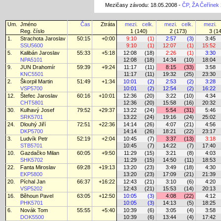
Mezičasy závodu: 18.05.2008 -
ČP, ŽA Čeřínek 
Um.
Jméno
Čas
Ztráta
mezi.
celk.
mezi.
celk.
mezi.
Reg. číslo
1 (140)
2 (173)
3 (1
1.
Strachota Jaroslav
50:15
+0:00
9:10
(1)
2:57
(3)
3:45
SSU5600
9:10
(1)
12:07
(1)
15:52
5.
Kalibán Jaroslav
55:33
+5:18
12:08
(18)
2:26
(1)
3:30
NPA5101
12:08
(18)
14:34
(10)
18:04
9.
JUN Drahomír
59:39
+9:24
11:17
(11)
8:15
(33)
3:58
KNC5501
11:17
(11)
19:32
(25)
23:30
2.
Škorpil Martin
51:49
+1:34
10:01
(2)
2:53
(2)
3:28
VSP5700
10:01
(2)
12:54
(2)
16:22
12.
Štefec Jaroslav
60:16
+10:01
12:36
(20)
3:22
(10)
4:34
CHT5801
12:36
(20)
15:58
(16)
20:32
30.
Kulhavý Josef
79:52
+29:37
13:22
(24)
5:54
(31)
5:46
SRK5701
13:22
(24)
19:16
(24)
25:02
24.
Dlouhý Jiří
72:51
+22:36
14:14
(26)
4:07
(21)
4:56
DKP5700
14:14
(26)
18:21
(22)
23:17
3.
Ludvík Petr
52:19
+2:04
10:45
(7)
3:37
(13)
3:18
STB5701
10:45
(7)
14:22
(7)
17:40
10.
Gazdačko Milan
60:05
+9:50
11:29
(15)
3:21
(8)
4:03
SHK5702
11:29
(15)
14:50
(11)
18:53
22.
Fanta Miroslav
69:28
+19:13
13:20
(23)
3:49
(18)
4:30
EKP5800
13:20
(23)
17:09
(21)
21:39
20.
Píchal Jan
66:37
+16:22
12:43
(21)
3:10
(6)
4:20
VSP5202
12:43
(21)
15:53
(14)
20:13
16.
Běhoun Pavel
63:05
+12:50
10:05
(3)
4:08
(22)
4:12
PHK5701
10:05
(3)
14:13
(5)
18:25
6.
Novák Tom
55:55
+5:40
10:39
(6)
3:05
(4)
3:58
DOK5500
10:39
(6)
13:44
(4)
17:42