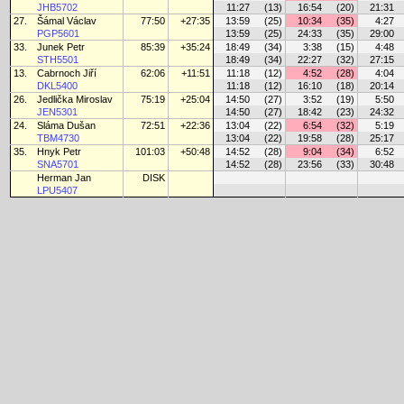
JHB5702
11:27
(13)
16:54
(20)
21:31
27.
Šámal Václav
77:50
+27:35
13:59
(25)
10:34
(35)
4:27
PGP5601
13:59
(25)
24:33
(35)
29:00
33.
Junek Petr
85:39
+35:24
18:49
(34)
3:38
(15)
4:48
STH5501
18:49
(34)
22:27
(32)
27:15
13.
Cabrnoch Jiří
62:06
+11:51
11:18
(12)
4:52
(28)
4:04
DKL5400
11:18
(12)
16:10
(18)
20:14
26.
Jedlička Miroslav
75:19
+25:04
14:50
(27)
3:52
(19)
5:50
JEN5301
14:50
(27)
18:42
(23)
24:32
24.
Sláma Dušan
72:51
+22:36
13:04
(22)
6:54
(32)
5:19
TBM4730
13:04
(22)
19:58
(28)
25:17
35.
Hnyk Petr
101:03
+50:48
14:52
(28)
9:04
(34)
6:52
SNA5701
14:52
(28)
23:56
(33)
30:48
Herman Jan
DISK
LPU5407