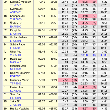
29.
Korecký Miroslav
79:41
+29:26
15:45
(31)
5:08
(29)
6:27
TEM5501
15:45
(31)
20:53
(30)
27:20
21.
Sýkora Jiří
67:07
+16:52
12:11
(19)
3:46
(16)
4:33
AOP5401
12:11
(19)
15:57
(15)
20:30
18.
Konopáč Jiří
65:14
+14:59
11:27
(13)
4:48
(27)
4:39
TUR5803
11:27
(13)
16:15
(19)
20:54
11.
Šedivý Jiří
60:11
+9:56
11:43
(17)
4:25
(25)
3:51
EKP5500
11:43
(17)
16:08
(17)
19:59
32.
Klimpl Petr
82:51
+32:36
15:10
(29)
4:23
(24)
6:40
LPU5401
15:10
(29)
19:33
(26)
26:13
28.
Vícha Vladimír
79:22
+29:07
15:33
(30)
4:10
(23)
5:41
LPU5801
15:33
(30)
19:43
(27)
25:24
14.
Štěrba Pavel
62:08
+11:53
11:14
(10)
3:37
(13)
4:52
LPU5408
11:14
(10)
14:51
(12)
19:43
4.
Uher Petr
53:45
+3:30
10:33
(5)
3:05
(4)
3:52
VSP5001
10:33
(5)
13:38
(3)
17:30
34.
Hájek Jan
90:05
+39:50
19:24
(35)
4:36
(26)
6:56
MAS5401
19:24
(35)
24:00
(34)
30:56
7.
Michalec Jan
57:49
+7:34
11:01
(9)
3:21
(8)
3:40
MLA5701
11:01
(9)
14:22
(7)
18:02
17.
Doležal Miroslav
63:13
+12:58
11:35
(16)
3:16
(7)
4:09
PGP5501
11:35
(16)
14:51
(12)
19:00
23.
Klusáček Martin
72:39
+22:24
17:58
(33)
3:35
(12)
4:48
TTR5601
17:58
(33)
21:33
(31)
26:21
8.
Flašar Jan
59:09
+8:54
10:27
(4)
4:01
(20)
3:48
KCK5701
10:27
(4)
14:28
(9)
18:16
31.
Šváb Jan
81:09
+30:54
16:24
(32)
3:48
(17)
5:53
FSP5801
16:24
(32)
20:12
(29)
26:05
15.
Jirka Jiří
62:27
+12:12
10:47
(8)
3:30
(11)
4:44
ZPV5501
10:47
(8)
14:17
(6)
19:01
19.
Hrstka Vladislav
66:05
+15:50
11:27
(13)
5:27
(30)
4:37