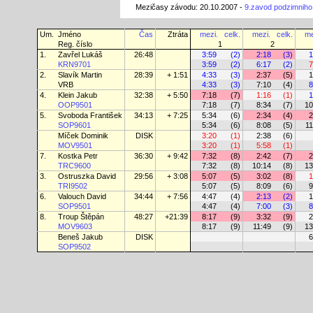
Mezičasy závodu: 20.10.2007 -
9.zavod podzimnih
Um.
Jméno
Čas
Ztráta
mezi.
celk.
mezi.
celk.
me
Reg. číslo
1
2
1.
Zavřel Lukáš
26:48
3:59
(2)
2:18
(3)
1
KRN9701
3:59
(2)
6:17
(2)
7
2.
Slavík Martin
28:39
+ 1:51
4:33
(3)
2:37
(5)
1
VRB
4:33
(3)
7:10
(4)
8
4.
Klein Jakub
32:38
+ 5:50
7:18
(7)
1:16
(1)
1
OOP9501
7:18
(7)
8:34
(7)
10
5.
Svoboda František
34:13
+ 7:25
5:34
(6)
2:34
(4)
2
SOP9601
5:34
(6)
8:08
(5)
11
Míček Dominik
DISK
3:20
(1)
2:38
(6)
MOV9501
3:20
(1)
5:58
(1)
7.
Kostka Petr
36:30
+ 9:42
7:32
(8)
2:42
(7)
2
TRC9600
7:32
(8)
10:14
(8)
13
3.
Ostruszka David
29:56
+ 3:08
5:07
(5)
3:02
(8)
1
TRI9502
5:07
(5)
8:09
(6)
9
6.
Valouch David
34:44
+ 7:56
4:47
(4)
2:13
(2)
1
SOP9501
4:47
(4)
7:00
(3)
8
8.
Troup Štěpán
48:27
+21:39
8:17
(9)
3:32
(9)
2
MOV9603
8:17
(9)
11:49
(9)
13
Beneš Jakub
DISK
6
SOP9502