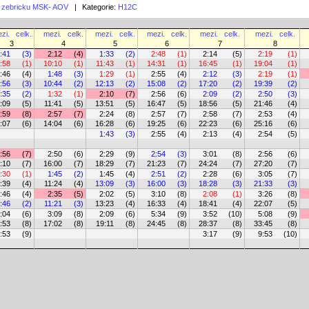
o zebricku MSK- AOV
|
Kategorie:
H12C
zi.
celk.
mezi.
celk.
mezi.
celk.
mezi.
celk.
mezi.
celk.
mezi.
celk.
3
4
5
6
7
8
:41
(3)
2:12
(4)
1:33
(2)
2:48
(1)
2:14
(5)
2:19
(1)
:58
(1)
10:10
(1)
11:43
(1)
14:31
(1)
16:45
(1)
19:04
(1)
:46
(4)
1:48
(3)
1:29
(1)
2:55
(4)
2:12
(3)
2:19
(1)
:56
(3)
10:44
(2)
12:13
(2)
15:08
(2)
17:20
(2)
19:39
(2)
:35
(2)
1:32
(1)
2:10
(7)
2:56
(6)
2:09
(2)
2:50
(3)
:09
(5)
11:41
(5)
13:51
(5)
16:47
(5)
18:56
(5)
21:46
(4)
:59
(8)
2:57
(7)
2:24
(8)
2:57
(7)
2:58
(7)
2:53
(4)
:07
(6)
14:04
(6)
16:28
(6)
19:25
(6)
22:23
(6)
25:16
(6)
1:43
(3)
2:55
(4)
2:13
(4)
2:54
(5)
:56
(7)
2:50
(6)
2:29
(9)
2:54
(3)
3:01
(8)
2:56
(6)
:10
(7)
16:00
(7)
18:29
(7)
21:23
(7)
24:24
(7)
27:20
(7)
:30
(1)
1:45
(2)
1:45
(4)
2:51
(2)
2:28
(6)
3:05
(7)
:39
(4)
11:24
(4)
13:09
(3)
16:00
(3)
18:28
(3)
21:33
(3)
:46
(4)
2:35
(5)
2:02
(5)
3:10
(8)
2:08
(1)
3:26
(8)
:46
(2)
11:21
(3)
13:23
(4)
16:33
(4)
18:41
(4)
22:07
(5)
:04
(6)
3:09
(8)
2:09
(6)
5:34
(9)
3:52
(10)
5:08
(9)
:53
(8)
17:02
(8)
19:11
(8)
24:45
(8)
28:37
(8)
33:45
(8)
:53
(9)
3:17
(9)
9:53
(10)