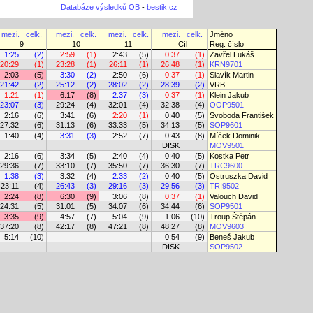
Databáze výsledků OB
-
bestik.cz
mezi.
celk.
mezi.
celk.
mezi.
celk.
mezi.
celk.
Jméno
9
10
11
Cíl
Reg. číslo
1:25
(2)
2:59
(1)
2:43
(5)
0:37
(1)
Zavřel Lukáš
20:29
(1)
23:28
(1)
26:11
(1)
26:48
(1)
KRN9701
2:03
(5)
3:30
(2)
2:50
(6)
0:37
(1)
Slavík Martin
21:42
(2)
25:12
(2)
28:02
(2)
28:39
(2)
VRB
1:21
(1)
6:17
(8)
2:37
(3)
0:37
(1)
Klein Jakub
23:07
(3)
29:24
(4)
32:01
(4)
32:38
(4)
OOP9501
2:16
(6)
3:41
(6)
2:20
(1)
0:40
(5)
Svoboda František
27:32
(6)
31:13
(6)
33:33
(5)
34:13
(5)
SOP9601
1:40
(4)
3:31
(3)
2:52
(7)
0:43
(8)
Míček Dominik
DISK
MOV9501
2:16
(6)
3:34
(5)
2:40
(4)
0:40
(5)
Kostka Petr
29:36
(7)
33:10
(7)
35:50
(7)
36:30
(7)
TRC9600
1:38
(3)
3:32
(4)
2:33
(2)
0:40
(5)
Ostruszka David
23:11
(4)
26:43
(3)
29:16
(3)
29:56
(3)
TRI9502
2:24
(8)
6:30
(9)
3:06
(8)
0:37
(1)
Valouch David
24:31
(5)
31:01
(5)
34:07
(6)
34:44
(6)
SOP9501
3:35
(9)
4:57
(7)
5:04
(9)
1:06
(10)
Troup Štěpán
37:20
(8)
42:17
(8)
47:21
(8)
48:27
(8)
MOV9603
5:14
(10)
0:54
(9)
Beneš Jakub
DISK
SOP9502